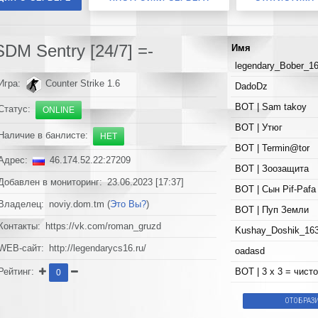
DM Sentry [24/7] =-
Имя
legendary_Bober_1
Игра:
Counter Strike 1.6
DadoDz
BOT | Sam takoy
Статус:
ONLINE
BOT | Утюг
Наличие в банлисте:
НЕТ
BOT | Termin@tor
Адрес:
46.174.52.22:27209
BOT | Зоозащита
Добавлен в мониторинг: 23.06.2023 [17:37]
BOT | Сын Pif-Pafa
Владелец: noviy.dom.tm (
Это Вы?
)
BOT | Пуп Земли
Контакты: https://vk.com/roman_gruzd
Kushay_Doshik_16
WEB-сайт: http://legendarycs16.ru/
oadasd
BOT | 3 х 3 = чисто
Рейтинг:
0
ОТОБРАЗ