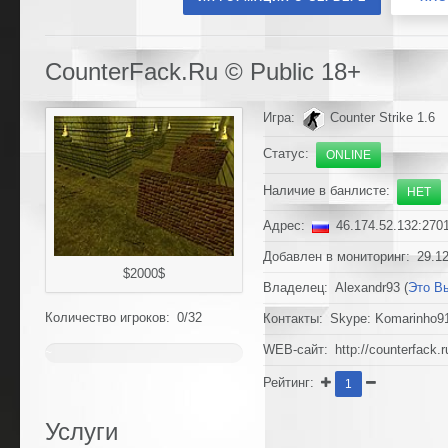
CounterFack.Ru © Public 18+
Игра:
Counter Strike 1.6
Статус:
ONLINE
Наличие в банлисте:
НЕТ
Адрес:
46.174.52.132:270
Добавлен в мониторинг: 29.12
$2000$
Владелец: Alexandr93 (
Это В
Количество игроков: 0/32
Контакты: Skype: Komarinho9
WEB-сайт: http://counterfack.r
~
0%
Рейтинг:
1
Услуги