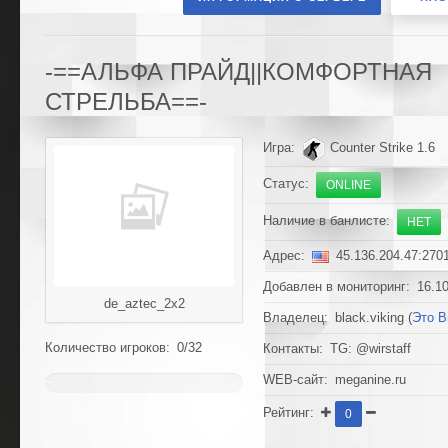
-==АЛЬФА ПРАЙД||КОМФОРТНАЯ
СТРЕЛЬБА==-
Игра:
Counter Strike 1.6
Статус:
ONLINE
Наличие в банлисте:
НЕТ
Адрес:
45.136.204.47:270
Добавлен в мониторинг: 16.10
de_aztec_2x2
Владелец: black.viking (
Это 
Количество игроков: 0/32
Контакты: TG: @wirstaff
WEB-сайт: meganine.ru
~
0%
Рейтинг:
0