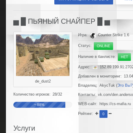
▅ █ ПЬЯНЫЙ СНАЙПЕР █ ▅
Игра:
Counter Strike 1.6
Статус:
ONLINE
Наличие в банлисте:
НЕТ
Адрес:
152.89.199.91:270
Добавлен в мониторинг: 13.04
de_dust2
Владелец: AkycTuk (
Это Вы?
Количество игроков: 28/32
Контакты: vk.com/den.anders
WEB-сайт: https://cs-mafia.ru
~ 88%
Рейтинг:
0
Услуги