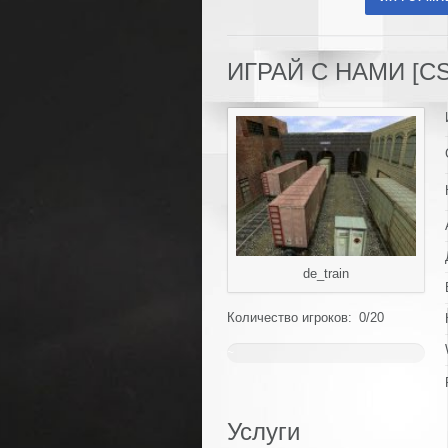
ИГРАЙ С НАМИ [CS 
de_train
Количество игроков: 0/20
~
0%
Услуги