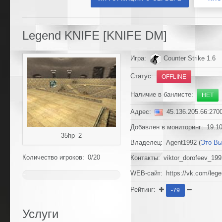
Legend KNIFE [KNIFE DM]
Игра:
Counter Strike 1.6
Статус:
OFFLINE
Наличие в банлисте:
НЕТ
Адрес:
45.136.205.66:270
Добавлен в мониторинг: 19.10
35hp_2
Владелец: Agent1992 (
Это В
Количество игроков: 0/20
Контакты: viktor_dorofeev_19
WEB-сайт: https://vk.com/lege
~
0%
Рейтинг:
-79
Услуги