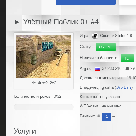
► Улётный Паблик 0+ #4
Игра:
Counter Strike 1.6
Статус:
ONLINE
Наличие в банлисте:
НЕТ
Адрес:
37.230.210.138:27
Добавлен в мониторинг: 16.10
de_dust2_2x2
Владелец: grusha (
Это Вы?
)
Количество игроков: 0/32
Контакты: не указано
WEB-сайт: не указано
~
0%
Рейтинг:
-1
Услуги