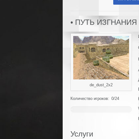
• ПУТЬ ИЗГНАНИЯ 1
de_dust_2x2
Количество игроков: 0/24
~
0%
Услуги