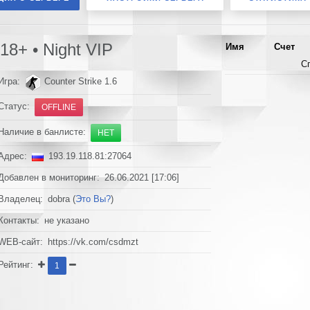
8+ • Night VIP
Имя
Счет
С
Игра:
Counter Strike 1.6
Статус:
OFFLINE
Наличие в банлисте:
НЕТ
Адрес:
193.19.118.81:27064
Добавлен в мониторинг: 26.06.2021 [17:06]
Владелец: dobra (
Это Вы?
)
Контакты: не указано
WEB-сайт: https://vk.com/csdmzt
Рейтинг:
1